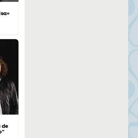
lsa»
a de
o”