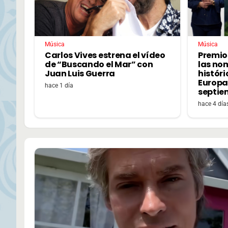
Música
Música
Carlos Vives estrena el vídeo
Premio
de “Buscando el Mar” con
las no
Juan Luis Guerra
históri
Europa,
hace 1 día
septie
hace 4 día