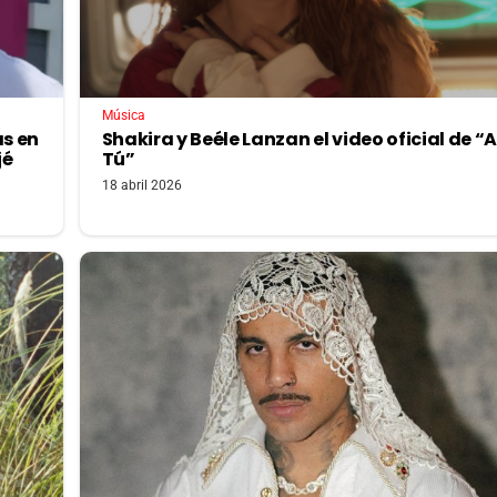
Música
as en
Shakira y Beéle Lanzan el video oficial de “
jé
Tú”
18 abril 2026