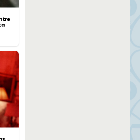
ntre
ta
as