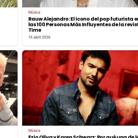
Música
Rauw Alejandro: El icono del pop futurista e
las 100 Personas Más Influyentes de la revis
Time
16 abril 2026
Música
Ezio Oliva y Karen Schwarz: Por qué una de l