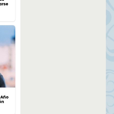
arse
 Año
ión