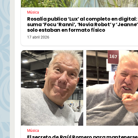
Música
Rosalía publica ‘Lux’ al completo en digital:
suma ‘Focu ‘Ranni’, ‘Novia Robot’ y ‘Jeanne’
solo estaban en formato físico
17 abril 2026
Música
El secreto de Raúl Romero para mantenerse