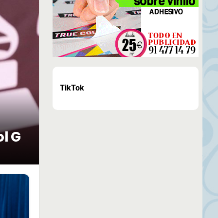
TikTok
ol G