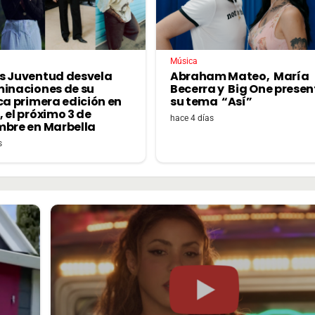
Música
s Juventud desvela
Abraham Mateo, María
minaciones de su
Becerra y Big One prese
ca primera edición en
su tema “Así”
 el próximo 3 de
hace 4 días
mbre en Marbella
s