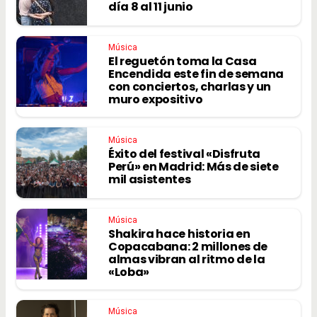
día 8 al 11 junio
Música
El reguetón toma la Casa
Encendida este fin de semana
con conciertos, charlas y un
muro expositivo
Música
Éxito del festival «Disfruta
Perú» en Madrid: Más de siete
mil asistentes
Música
Shakira hace historia en
Copacabana: 2 millones de
almas vibran al ritmo de la
«Loba»
Música