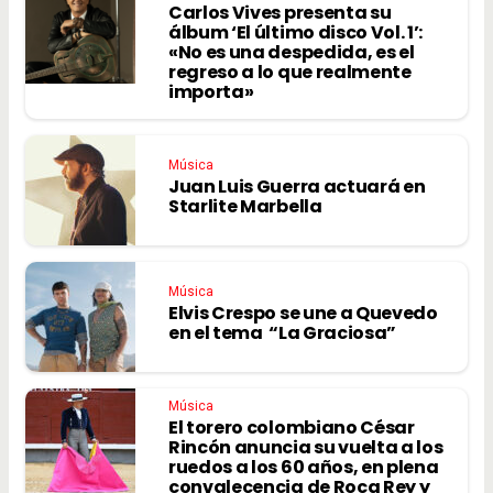
Carlos Vives presenta su
álbum ‘El último disco Vol. 1’:
«No es una despedida, es el
regreso a lo que realmente
importa»
Música
Juan Luis Guerra actuará en
Starlite Marbella
Música
Elvis Crespo se une a Quevedo
en el tema “La Graciosa”
Música
El torero colombiano César
Rincón anuncia su vuelta a los
ruedos a los 60 años, en plena
convalecencia de Roca Rey y