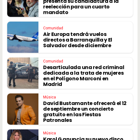
presenta su candidatura a la
reelección para un cuarto
mandato
Comunidad
Air Europa tendrá vuelos
directos a Barranquilla y El
Salvador desde diciembre
Comunidad
Desarticulada una red criminal
dedicada a la trata de mujeres
en el Polígono Marconi en
Madrid
Música
David Bustamante ofrecerá el 12
de septiembre un concierto
gratuito en las Fiestas
Patronales
Música
Karol G anuncia su nuevo disco,