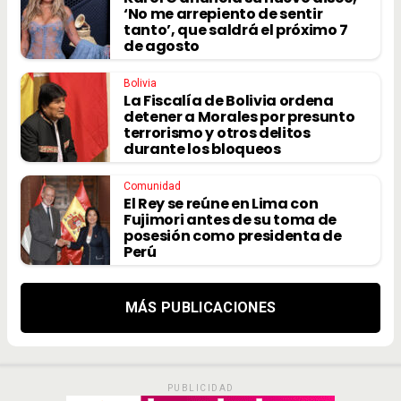
‘No me arrepiento de sentir
tanto’, que saldrá el próximo 7
de agosto
Bolivia
La Fiscalía de Bolivia ordena
detener a Morales por presunto
terrorismo y otros delitos
durante los bloqueos
Comunidad
El Rey se reúne en Lima con
Fujimori antes de su toma de
posesión como presidenta de
Perú
MÁS PUBLICACIONES
PUBLICIDAD